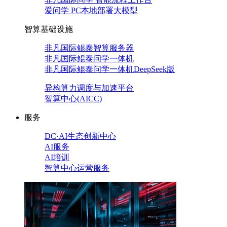
爱问学 PC本地部署大模型
智算基础设施
非凡国际鲲泰智算服务器
非凡国际鲲泰问学一体机
非凡国际鲲泰问学一体机DeepSeek版
异构算力调度与加速平台
智算中心(AICC)
服务
DC·AI生态创新中心
AI服务
AI培训
智算中心运营服务