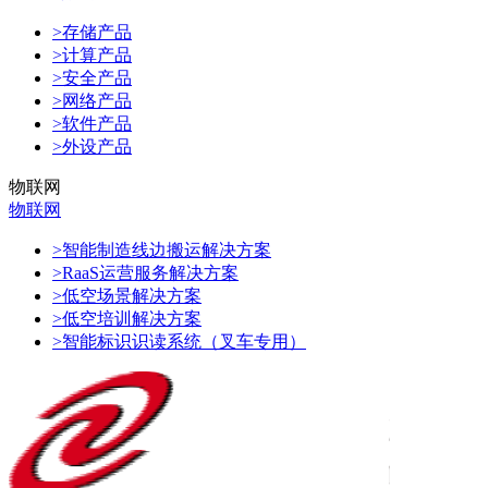
>存储产品
>计算产品
>安全产品
>网络产品
>软件产品
>外设产品
物联网
物联网
>智能制造线边搬运解决方案
>RaaS运营服务解决方案
>低空场景解决方案
>低空培训解决方案
>智能标识识读系统（叉车专用）