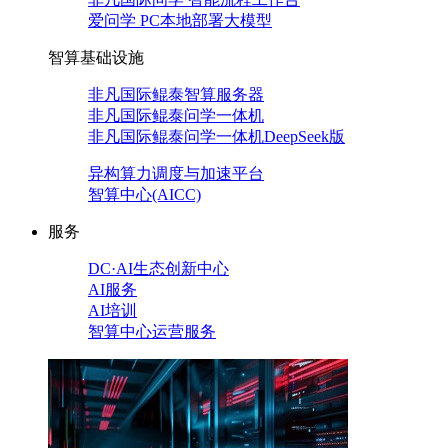
爱问学 PC本地部署大模型
智算基础设施
非凡国际鲲泰智算服务器
非凡国际鲲泰问学一体机
非凡国际鲲泰问学一体机DeepSeek版
异构算力调度与加速平台
智算中心(AICC)
服务
DC·AI生态创新中心
AI服务
AI培训
智算中心运营服务