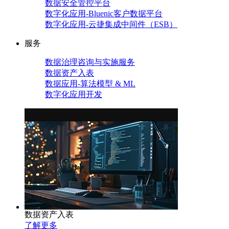
数据安全管控平台
数字化应用-Bluenic客户数据平台
数字化应用-云捷集成中间件（ESB）
服务
数据治理咨询与实施服务
数据资产入表
数据应用-算法模型 & ML
数字化应用开发
数据资产入表
了解更多